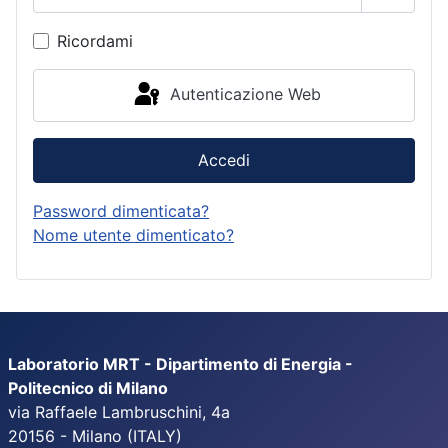
Mostra
Ricordami
Autenticazione Web
Accedi
Password dimenticata?
Nome utente dimenticato?
Laboratorio MRT - Dipartimento di Energia -
Politecnico di Milano
via Raffaele Lambruschini, 4a
20156 - Milano (ITALY)